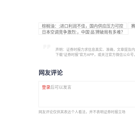
棕榈油：;进口利润不佳，国内供应压力可控
赛
日本空调竞争激烈:，中国‘品’牌破局有多难？
声明：证券时报力求信息真实、准确，文章提及内
下载“证券时报”官方APP，或关注官方微信公众
网友评论
登录
后可以发言
网友评论仅供其表达个人看法，并不表明证券时报立场