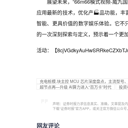
展望未来，“66m66模式视频-威
应用最新的技术，优化产🏭品功能，丰
智能、更具价值的数字娱乐体验。它不
的一次深刻探索与定义，预示着一个更
活动：【
8cjVGdkyAuHwSRRkeCZXbTJ
充电桩模.块主控 MCU 芯片深度盘点，主流型
超节点再—升级 AI算力进入“百万卡”时代
投资
声明：证券时报力求信息真实、准确，文章提及内
下载“证券时报”官方APP，或关注官方微信公众
网友评论