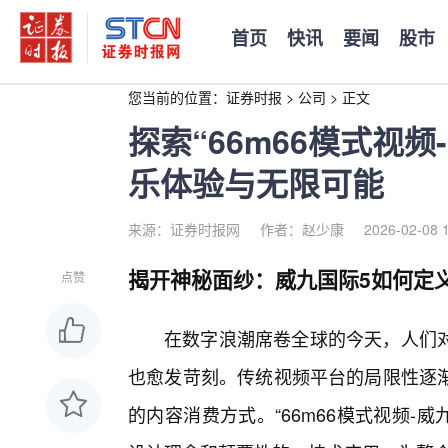
首页
快讯
要闻
股市
您当前的位置：
证券时报
>
公司
>
正文
探索“66m66模式视
乐体验与无限可能
来源：证券时报网
作者：赵少康
2026-02-08 
揭开神秘面纱：威九国际5如何定
点赞
在数字浪潮席卷全球的今天，人们
也愈发苛刻。传统视频平台的局限性逐
的内容消费方式。“66m66模式视频-