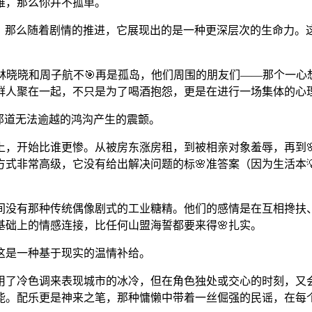
难，那么你并不孤单。
”，那么随着剧情的推进，它展现出的是一种更深层次的生命力。
鸣。林晓晓和周子航不🎯再是孤岛，他们周围的朋友们——那个
群人聚在一起，不只是为了喝酒抱怨，更是在进行一场集体的心
间那道无法逾越的鸿沟产生的震颤。
上，开始比谁更惨。从被房东涨房租，到被相亲对象羞辱，再到
式非常高级，它没有给出解决问题的标🌸准答案（因为生活本
间没有那种传统偶像剧式的工业糖精。他们的感情是在互相搀扶
础上的情感连接，比任何山盟海誓都要来得🌸扎实。
这是一种基于现实的温情补给。
用了冷色调来表现城市的冰冷，但在角色独处或交心的时刻，又
能。配乐更是神来之笔，那种慵懒中带着一丝倔强的民谣，在每个