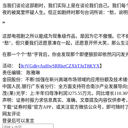
当我们谈论这部剧时，我们实际上是在谈论我们自己。我们每
夜的被窝里怀疑人生。但正如剧终时那句台词所说：“愁，说
”
这部电视剧之所以能成为现象级作品，是因为它不傲慢。它不
“愁”，但只要我们还愿意凑在一起，还愿意开怀大笑，那么
在那一个个“愁”字背后，你会发现那个即便狼狈却依然闪闪发
活动：【
8cjVGdkyAuHwSRRkeCZXbTJuTftKYX
】
责任编辑： 陈雅琳
金田股份：不断!加强在新兴高端市场领域的应用份额及技术储
中国人民,银行广东省分行：全方面支持符合南沙产业发展导向
茂{莱}光学：上:半年归母净利润3275.55万元，同比增长110.36
声明：证券时报力求信息真实、准确，文章提及内容仅供参考
下载“证券时报”官方APP，或关注官方微信公众号，即可随
网友评论
登录
后可以发言