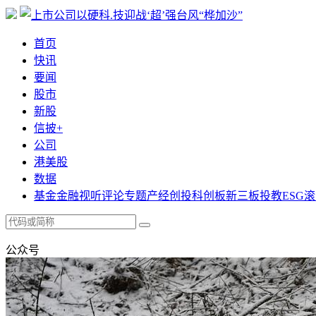
首页
快讯
要闻
股市
新股
信披+
公司
港美股
数据
基金
金融
视听
评论
专题
产经
创投
科创板
新三板
投教
ESG
滚
公众号