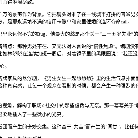
刻画得淋漓尽致。
千万的豪宅作为背景。它把镜头对准了在一线城市打拼的普通男
，是那永远填不满的信用卡账单和家里催婚的连环夺命call。
里永远修不完的Bug，他最大的愁是那个关于“三十五岁失业”
情绪点：那种无处不在、又无法对人言说的“慢性焦虑”。编剧没
比如林晓晓在连续加班一周后，对着镜子里的黑眼圈说：“我还
心。
名牌家具的悬浮剧，《男生女生一起愁愁愁》里的生活气息扑面而
这种真实感，让每一个观众在看剧的时候，都会产生一种强烈的
的视角，解构了职场⭐社交中的那些虚伪与无奈。那一幕幕关于“
温柔地插入了一些微小的光亮。
团而产生的奇妙交集。这种基于“共苦”而产生的“同甘”，比任