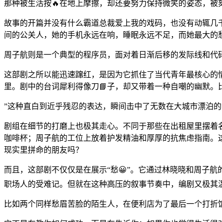
那种被生活按🔥在地上摩擦，却还要努力保持微笑的姿态，被
故事的开篇并没有什么霸道总裁爱上我的戏码，也没有动辄几
间的公关人，她的手机永远在响，睡眠永远不足，而她最大的愁
周子航则是一个典型的程序员，面对着日渐后移的发际线和代码
这部剧之所以能迅速蹿红，是因为它抓住了当代青年最核心的
里。剧中的台词犀利得像刀📘子，却又带着一种自嘲的幽默。
”这种直白到近乎残忍的表达，瞬间击中了无数在大城市漂泊的
剧组在细节的打磨上也极其走心。不同于那些在出租屋里摆着
咖啡杯；周子航的工位上放着护发精油和厚厚的抗焦虑指南。
现实里拼命的朋友吗？
而且，这部剧不仅仅是在展示“愁😀”。它通过林晓晓和周子航
职场人的受难记。但就在这种高压的叙事节奏中，编剧又极其
比如两个同样愁眉苦脸的陌生人，在便利店为了最后一个打折饭