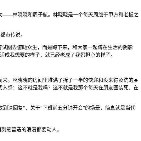
女——林晓晓和周子航。林晓晓是一个每天周旋于甲方和老板之
的都市传说。
有试图去俯瞰众生，而是蹲下来，和大家一起蹲在生活的阴影
没活成我想要的样子，就已经老成了我妈担心的样子。
来。林晓晓的房间里堆满了拆了一半的快递和没来得及洗的🔥
代入感：这不就是我吗？这不就是我那个每天在朋友圈装死、在
收到请回复”、关于“下班前五分钟开会”的场景，简直就是当代
何刻意营造的浪漫都要动人。