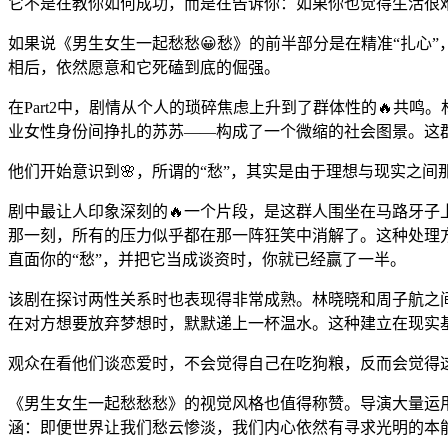
它不是在教你如何成功，而是在告诉你：如果你也觉得生活很
如果说《男生女生一起愁愁😀愁》的前半部分是在精准“扎心
相后，依然愿意和它死磕到底的倔强。
在Part2中，剧情从个人的琐碎焦虑上升到了群体性的🔥共
业女性身份间挣扎的苏苏——构成了一个微缩的社会图景。这
他们开始意识到🌸，所谓的“愁”，其实是由于理想与现实之
剧中最让人印象深刻的🔥一个片段，是这群人围坐在马路牙子
那一刻，所有的压力似乎都在那一阵狂笑中消解了。这种处理方
直面你的“愁”，并把它当成谈资时，你就已经赢了一半。
该剧在探讨两性关系时也表现得非常成熟。林晓晓和周子航之
在对方想要放弃梦想时，默默递上一杯温水。这种建立在现实基
观众在看他们谈恋爱时，不会觉得自己在吃狗粮，反而会觉得
《男生女生一起愁愁愁》的视觉风格也值得称赞。导演大量运
涵：即便世界让我们愁云惨淡，我们内心依然有寻求光明的本