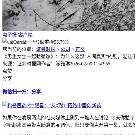
电子报
客户端
您当前的位置：
证券时报
>
公司
>
正文
《男生女生一起愁愁愁》：为什么这部“人间真实”的剧，能让
来源：证券时报网
作者：陈雅琳
2026-02-09 11:43:55
点赞
分享
微信扫一扫：分享
如果你在凌晨两点的社交媒体上刷到一堆人在讨论“今天你愁
字听起来甚至带点随意的🔥调侃，但只要你点开第一集，就会