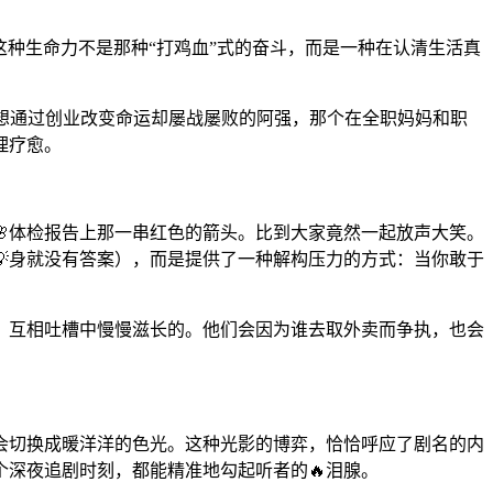
这种生命力不是那种“打鸡血”式的奋斗，而是一种在认清生活真
一心想通过创业改变命运却屡战屡败的阿强，那个在全职妈妈和职
理疗愈。
🌸体检报告上那一串红色的箭头。比到大家竟然一起放声大笑。
💡身就没有答案），而是提供了一种解构压力的方式：当你敢于
、互相吐槽中慢慢滋长的。他们会因为谁去取外卖而争执，也会
会切换成暖洋洋的色光。这种光影的博弈，恰恰呼应了剧名的内
深夜追剧时刻，都能精准地勾起听者的🔥泪腺。