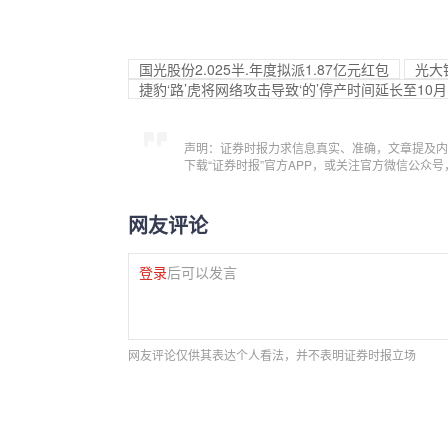
国光股份2.025半.年度拟派1.87亿元红包
光大
捷豹‘路’虎将网络攻击导致‘的’停产时间延长至10月
声明：证券时报力求信息真实、准确，文章提及内
下载“证券时报”官方APP，或关注官方微信公众
网友评论
登录
后可以发言
网友评论仅供其表达个人看法，并不表明证券时报立场