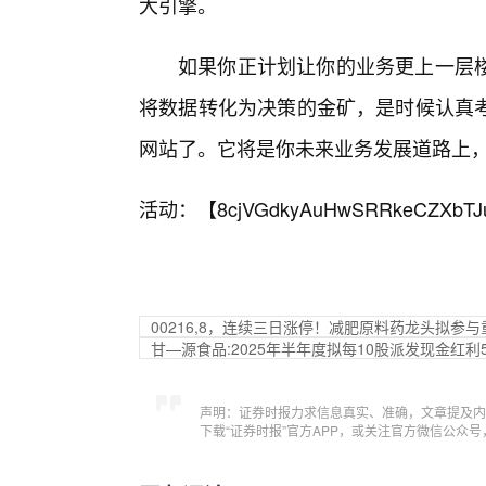
大引擎。
如果你正计划让你的业务更上一层
将数据转化为决策的金矿，是时候认真考
网站了。它将是你未来业务发展道路上，最
活动：【
8cjVGdkyAuHwSRRkeCZXbTJ
00216,8，连续三日涨停！减肥原料药龙头拟参与
甘—源食品:2025年半年度拟每10股派发现金红利5
声明：证券时报力求信息真实、准确，文章提及内
下载“证券时报”官方APP，或关注官方微信公众