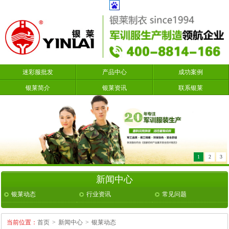
迷彩服批发
产品中心
成功案例
银莱简介
银莱资讯
联系银莱
1
2
3
新闻中心
银莱动态
行业资讯
常见问题
当前位置：
首页
>
新闻中心
>
银莱动态