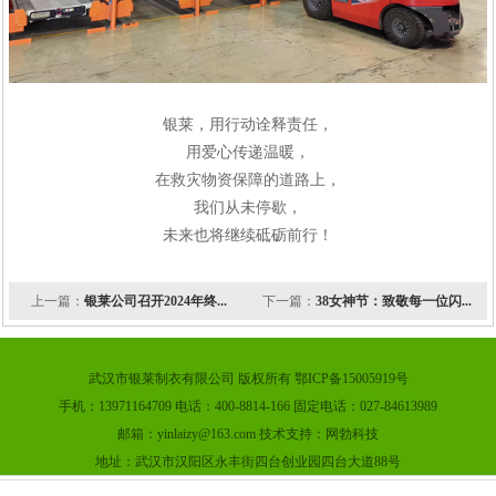
银莱，用行动诠释责任，
用爱心传递温暖，
在救灾物资保障的道路上，
我们从未停歇，
未来也将继续砥砺前行！
上一篇：
银莱公司召开2024年终...
下一篇：
38女神节：致敬每一位闪...
武汉市银莱制衣有限公司 版权所有 鄂ICP备15005919号
手机：13971164709 电话：400-8814-166 固定电话：027-84613989
邮箱：yinlaizy@163.com 技术支持：网勃科技
地址：武汉市汉阳区永丰街四台创业园四台大道88号