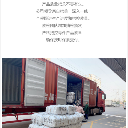
产品质量把关不容有失
。
公司领导亲自
把关
，深入一线，
全程跟进
生产
进度
和把控
质量
。
质检团队增加抽检频次，
严格把控每件产品质量
，
确保按时
保
质交付
。