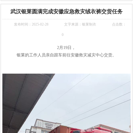
武汉银莱圆满完成安徽应急救灾绒衣裤交货任务
发布时间：2025-02-28
文字来源：银莱制衣
点击数：
0
2
月
19
日，
银莱的工作人员亲自跟车前往安徽救灾减灾中心交货。