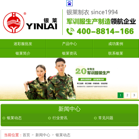
迷彩服批发
产品中心
成功案例
银莱简介
银莱资讯
联系银莱
1
2
3
新闻中心
银莱动态
行业资讯
常见问题
当前位置：
首页
>
新闻中心
>
银莱动态