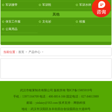
军训腰带
军训鞋
军训水杯
其他
保安工作服
文化衫
校服
公寓用品
当前位置：
首页
>
产品中心
>
武汉市银莱制衣有限公司 版权所有 鄂ICP备15005919号
手机：13971164709 电话：400-8814-166 固定电话：027-84613989
邮箱：yinlaizy@163.com 技术支持：网勃科技
地址：武汉市汉阳区永丰街四台创业园四台大道88号