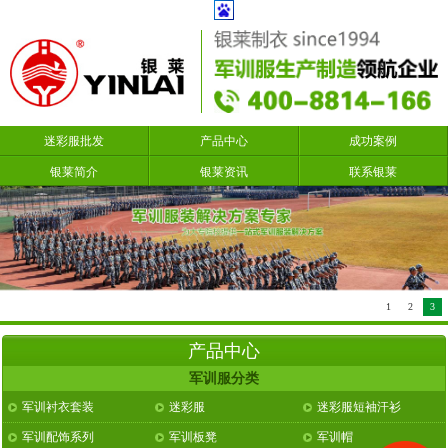
迷彩服批发
产品中心
成功案例
银莱简介
银莱资讯
联系银莱
1
2
3
产品中心
军训服分类
军训衬衣套装
迷彩服
迷彩服短袖汗衫
军训配饰系列
军训板凳
军训帽