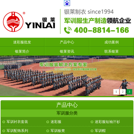
迷彩服批发
产品中心
成功案例
银莱简介
银莱资讯
联系银莱
1
2
3
产品中心
军训服分类
军训衬衣套装
迷彩服
迷彩服短袖汗衫
军训配饰系列
军训板凳
军训帽