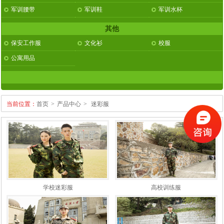
军训腰带
军训鞋
军训水杯
其他
保安工作服
文化衫
校服
公寓用品
当前位置：
首页
>
产品中心
>
迷彩服
学校迷彩服
高校训练服