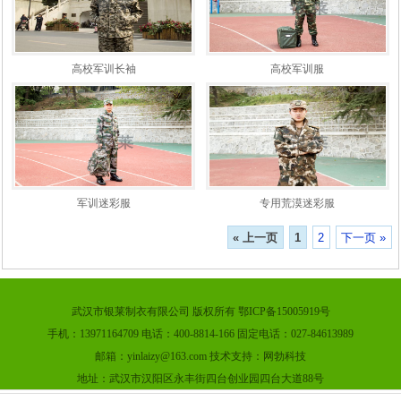
高校军训长袖
高校军训服
军训迷彩服
专用荒漠迷彩服
« 上一页
1
2
下一页 »
武汉市银莱制衣有限公司 版权所有 鄂ICP备15005919号
手机：13971164709 电话：400-8814-166 固定电话：027-84613989
邮箱：yinlaizy@163.com 技术支持：网勃科技
地址：武汉市汉阳区永丰街四台创业园四台大道88号