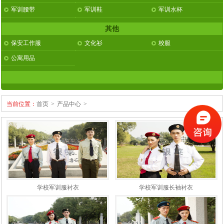
军训腰带
军训鞋
军训水杯
其他
保安工作服
文化衫
校服
公寓用品
当前位置：
首页
>
产品中心
>
学校军训服衬衣
学校军训服长袖衬衣