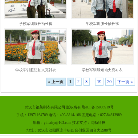
学校军训服长袖长裤
学校军训服长袖长裤
学校军训服短袖夹克衬衣
学校军训服短袖夹克衬衣
« 上一页
1
2
3
...
19
20
下一页 »
武汉市银莱制衣有限公司 版权所有 鄂ICP备15005919号
手机：13971164709 电话：400-8814-166 固定电话：027-84613989
邮箱：yinlaizy@163.com 技术支持：网勃科技
地址：武汉市汉阳区永丰街四台创业园四台大道88号