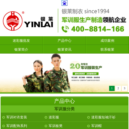
迷彩服批发
产品中心
成功案例
银莱简介
银莱资讯
联系银莱
1
2
3
产品中心
军训服分类
军训衬衣套装
迷彩服
迷彩服短袖汗衫
军训配饰系列
军训板凳
军训帽